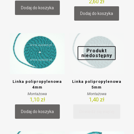
2,60
zł
Dodaj do koszyka
Dodaj do koszyka
Produkt
niedostępny
Linka polipropylenowa
Linka polipropylenowa
4mm
5mm
Montażowa
Montażowa
1,10
zł
1,40
zł
Dodaj do koszyka
Dowiedz się więcej