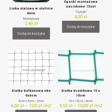
Opaski montażowe
zaciskowe 15szt
Linka stalowa w otulinie
"Trytytki"
4mm
4,00
zł
Montażowa
2,40
zł
Dodaj do koszyka
Dodaj do koszyka
Siatka balkonowa oko
Siatka bramkowa 10 x
6x6cm
10cm
6cm x 6cm / 2mm
10 x 10cm / 4mm
6,50
zł
–
7,00
zł
/m2
9,50
zł
–
10,00
zł
/m2