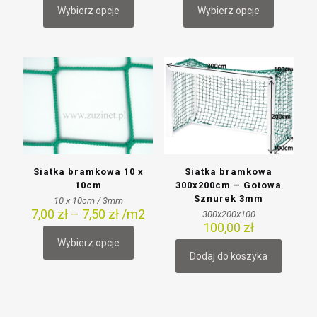
Wybierz opcje
Wybierz opcje
Ten
Ten
produkt
produkt
ma
ma
wiele
wiele
wariantów.
wariantów.
Opcje
Opcje
można
można
wybrać
wybrać
na
na
stronie
stronie
produktu
produktu
Siatka bramkowa 10 x
Siatka bramkowa
10cm
300x200cm – Gotowa
Sznurek 3mm
10 x 10cm / 3mm
7,00
zł
–
7,50
zł
/m2
300x200x100
100,00
zł
Wybierz opcje
Ten
Dodaj do koszyka
produkt
ma
wiele
wariantów.
Opcje