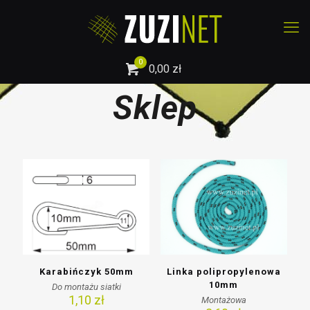
0
0,00 zł
Sklep
Karabińczyk 50mm
Linka polipropylenowa
10mm
Do montażu siatki
1,10
zł
Montażowa