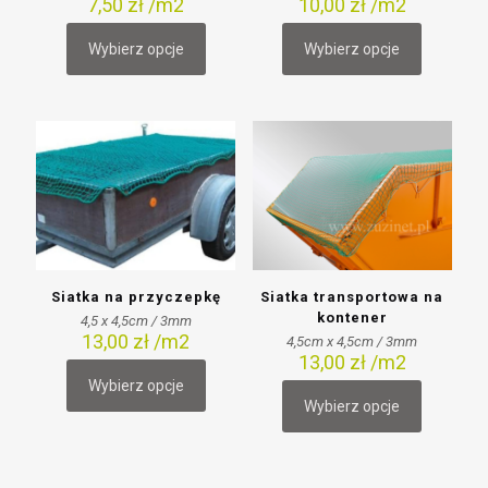
7,50
zł
/m2
10,00
zł
/m2
Wybierz opcje
Wybierz opcje
Siatka na przyczepkę
Siatka transportowa na
kontener
4,5 x 4,5cm / 3mm
13,00
zł
/m2
4,5cm x 4,5cm / 3mm
13,00
zł
/m2
Wybierz opcje
Wybierz opcje