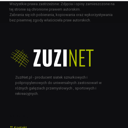
Wszystkie prawa zastrzeżone: Zdjęcia i opisy zamieszczone na
tej stronie są chronione prawem autorskim.
Zabrania się ich pobierania, kopiowania oraz wykorzystywania
bez pisemnej zgody właściciela praw autorskich.
ZuziNet.pl - producent siatek sznurkowych i
polipropylenowych do uniwersalnych zastosowań w
różnych gałęziach przemysłowych , sportowych i
rekreacyjnych.
Na skróty
Kontakt