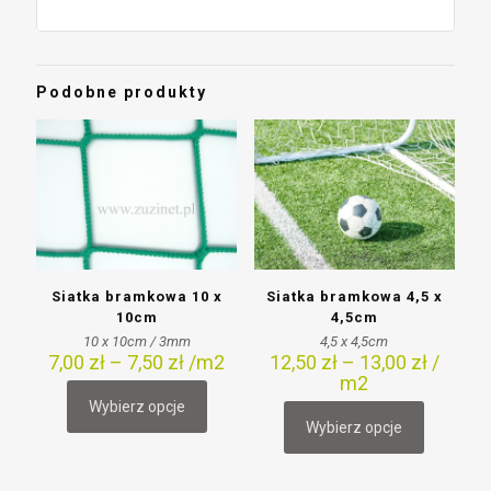
Podobne produkty
Siatka bramkowa 10 x
Siatka bramkowa 4,5 x
10cm
4,5cm
10 x 10cm / 3mm
4,5 x 4,5cm
7,00
zł
–
7,50
zł
/m2
12,50
zł
–
13,00
zł
/
m2
Wybierz opcje
Ten
Wybierz opcje
produkt
Ten
ma
produkt
wiele
ma