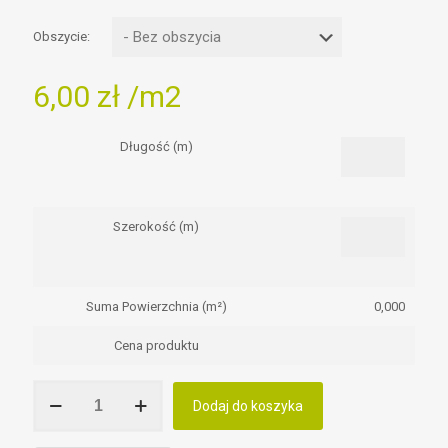
Obszycie:
6,00
zł
/m2
Długość (m)
Szerokość (m)
Suma Powierzchnia (m²)
0,000
Cena produktu
ilość
Dodaj do koszyka
Siatka
na
bramkę