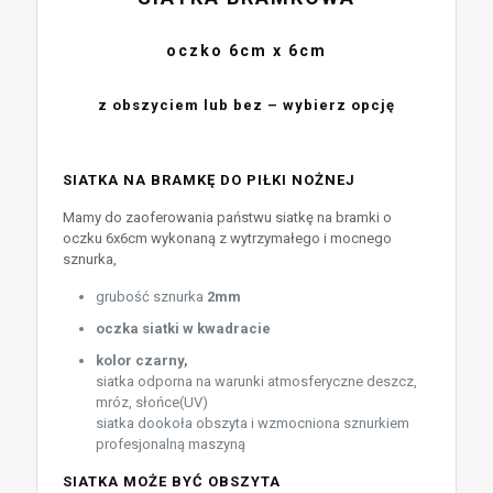
oczko 6cm x 6cm
z obszyciem lub bez – wybierz opcję
SIATKA NA BRAMKĘ DO PIŁKI NOŻNEJ
Mamy do zaoferowania państwu siatkę na bramki o
oczku 6x6cm wykonaną z wytrzymałego i mocnego
sznurka,
grubość sznurka
2mm
oczka siatki w kwadracie
kolor czarny,
siatka odporna na warunki atmosferyczne deszcz,
mróz, słońce(UV)
siatka dookoła obszyta i wzmocniona sznurkiem
profesjonalną maszyną
SIATKA MOŻE BYĆ OBSZYTA