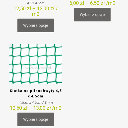
6,00
zł
–
6,50
zł
/m2
4,5 x 4,5cm
12,50
zł
–
13,00
zł
/
m2
Wybierz opcje
Ten
produkt
Wybierz opcje
Ten
ma
produkt
wiele
ma
wariantów.
wiele
Opcje
wariantów.
można
Opcje
wybrać
można
na
wybrać
stronie
na
produktu
stronie
produktu
Siatka na piłkochwyty 4,5
x 4,5cm
4,5cm x 4,5cm / 3mm
12,50
zł
–
13,00
zł
/m2
Wybierz opcje
Ten
produkt