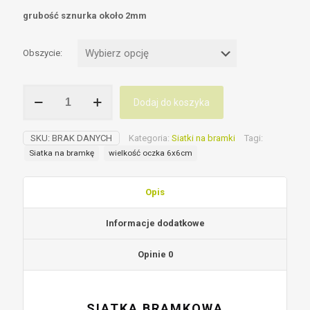
grubość sznurka około 2mm
Obszycie:
ilość
Dodaj do koszyka
Siatka
na
bramkę
SKU:
BRAK DANYCH
Kategoria:
Siatki na bramki
Tagi:
piłkarską
Siatka na bramkę
wielkość oczka 6x6cm
6
x
6cm
Opis
Informacje dodatkowe
Opinie
0
SIATKA BRAMKOWA